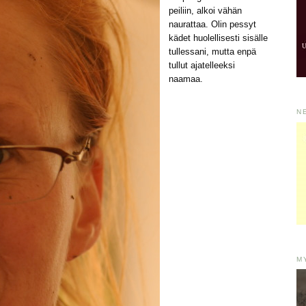
peiliin, alkoi vähän
naurattaa. Olin pessyt
kädet huolellisesti sisälle
tullessani, mutta enpä
tullut ajatelleeksi
naamaa.
N
M