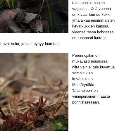
talon pohjoispuolen
varjossa. Tänä vuonna
on kivaa, kun se kukkii
yhtä aikaa ensimmäisten
kevätkukkien kanssa,
yleensä tässä kohdassa
on runsaasti lunta ja
 ovat sulia, ja lumi pysyy kuin tatti.
Perennojakin on
mukavasti nousussa,
niitä vain ei tule kuvattua
samoin kuin
kevätkukkia.
Metsätyräkki
'Chameleon' on
viininpunainen maasta
ponnistaessaan.