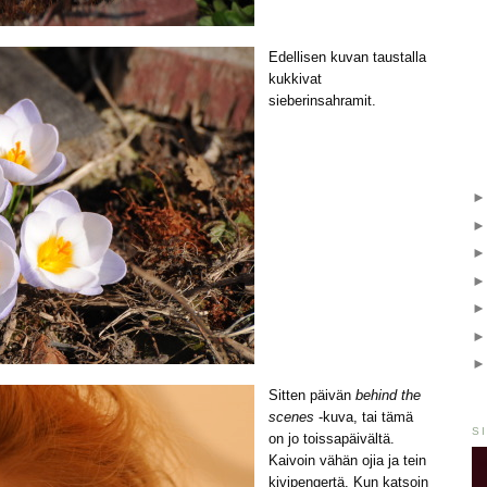
Edellisen kuvan taustalla
kukkivat
sieberinsahramit.
Sitten päivän
behind the
scenes
-kuva, tai tämä
S
on jo toissapäivältä.
Kaivoin vähän ojia ja tein
kivipengertä. Kun katsoin