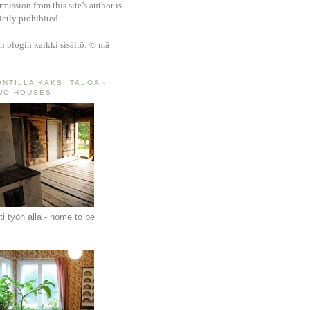
rmission from this site’s author is
rictly prohibited.
n blogin kaikki sisältö: © mä
ONTILLA KAKSI TALOA -
WO HOUSES
ti työn alla - home to be