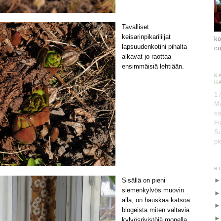
Tavalliset
keisarinpikarililjat
ko
lapsuudenkotini pihalta
cu
alkavat jo raottaa
ensimmäisiä lehtiään.
K
H
1 
Ma
sa
Fi
So
pl
B
Sisällä on pieni
siemenkylvös muovin
alla, on hauskaa katsoa
blogeista miten valtavia
kylvösrivistöjä monella