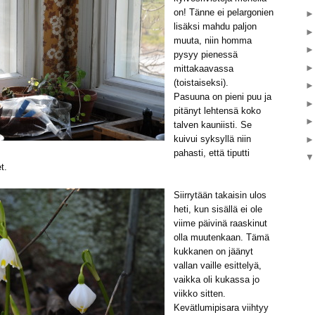
on! Tänne ei pelargonien
lisäksi mahdu paljon
muuta, niin homma
pysyy pienessä
mittakaavassa
(toistaiseksi).
Pasuuna on pieni puu ja
pitänyt lehtensä koko
talven kauniisti. Se
kuivui syksyllä niin
pahasti, että tiputti
t.
Siirrytään takaisin ulos
heti, kun sisällä ei ole
viime päivinä raaskinut
olla muutenkaan. Tämä
kukkanen on jäänyt
vallan vaille esittelyä,
vaikka oli kukassa jo
viikko sitten.
Kevätlumipisara viihtyy