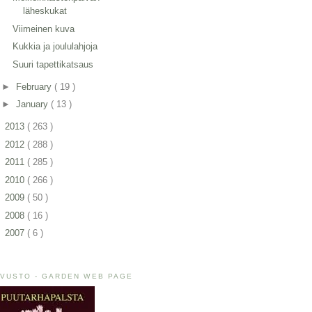
läheskukat
Viimeinen kuva
Kukkia ja joululahjoja
Suuri tapettikatsaus
►
February
( 19 )
►
January
( 13 )
►
2013
( 263 )
►
2012
( 288 )
►
2011
( 285 )
►
2010
( 266 )
►
2009
( 50 )
►
2008
( 16 )
►
2007
( 6 )
IVUSTO - GARDEN WEB PAGE