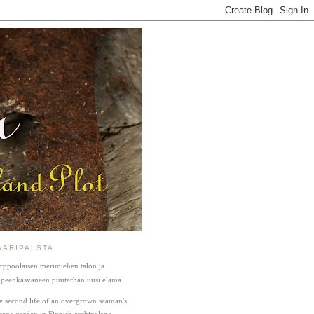
AARIPALSTA
rppoolaisen merimiehen talon ja 
peenkasvaneen puutarhan uusi elämä  
e second life of an overgrown seaman's 
ttage garden in Finnish archipelago