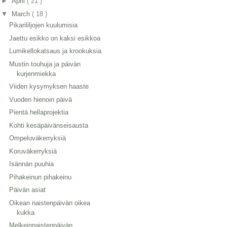
►
April
( 21 )
▼
March
( 18 )
Pikarililjojen kuulumisia
Jaettu esikko on kaksi esikkoa
Lumikellokatsaus ja krookuksia
Mustin touhuja ja päivän
kurjenmiekka
Viiden kysymyksen haaste
Vuoden hienoin päivä
Pientä hellaprojektia
Kohti kesäpäivänseisausta
Ompeluväkerryksiä
Koruväkerryksiä
Isännän puuhia
Pihakeinun pihakeinu
Päivän asiat
Oikean naistenpäivän oikea
kukka
Melkeinnaistenpäivän