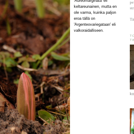
'Aureomarginata' eli
pe
keltareunainen, mutta en
st
ole varma, kuinka paljon
eroa tällä on
Tä
'Argenteovariegataan' eli
valkoraidalliseen.
T
T
ko