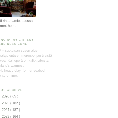
ti rintamamiestalossa -
rrent home
ASVUOLOT – PLANT
ARDINESS ZONE
A – suotuisan suven alue
alaji: entisen merenpohjan tiivistä
vea. Kallioperä on kalkkipitoista.
nland's warmest
il: heavy clay, former seabed,
enty of lime.
LOG ARCHIVE
►
2026
( 65 )
►
2025
( 182 )
►
2024
( 187 )
►
2023
( 164 )