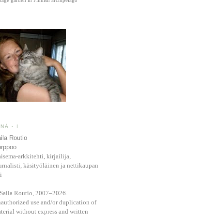
NÄ - I
ila Routio
rppoo
isema-arkkitehti, kirjailija,
urnalisti, käsityöläinen ja nettikaupan
i
Saila Routio, 2007–2026.
authorized use and/or duplication of
terial without express and written