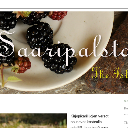
S
Ko
um
Kirjopikarililjojen versot
nousevat kostealla
Th
niityllä! Ihan hyvä vain,
co